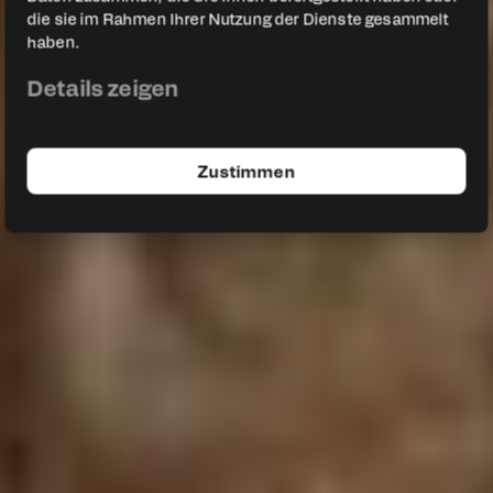
zum Unternehmer!
die sie im Rahmen Ihrer Nutzung der Dienste gesammelt
haben.
Details zeigen
In die Warteliste eintragen!
Aftermovie ansehen
Zustimmen