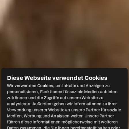
Diese Webseite verwendet Cookies
04./05. Juni 2027
·
Wir verwenden Cookies, um Inhalte und Anzeigen zu
Signal Iduna Park Dortmund
personalisieren, Funktionen für soziale Medien anbieten
zu können und die Zugriffe auf unsere Website zu
HEROCON 2027
analysieren. Außerdem geben wir Informationen zu Ihrer
Verwendung unserer Website an unsere Partner für soziale
Medien, Werbung und Analysen weiter. Unsere Partner
Vom Handwerker bis
führen diese Informationen möglicherweise mit weiteren
Daten zusammen, die Sie ihnen bereitgestellt haben oder