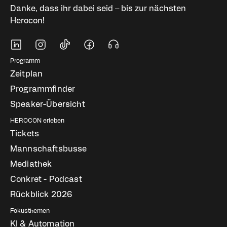
Danke, dass ihr dabei seid – bis zur nächsten
Herocon!
Soziale Medien
Fußbereich Navigati
Programm
Zeitplan
Programmfinder
Speaker-Übersicht
HEROCON erleben
Tickets
Mannschaftsbusse
Mediathek
Conkret - Podcast
Rückblick 2026
Fokusthemen
KI & Automation