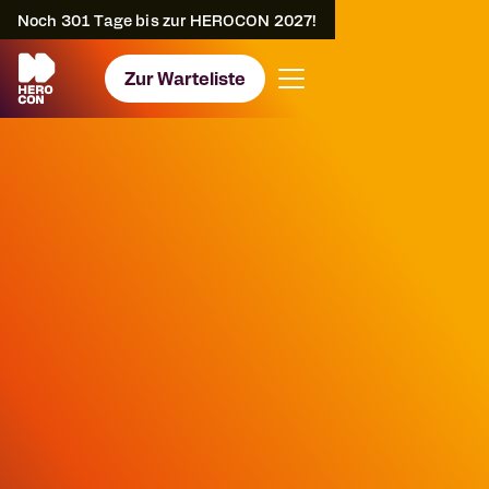
Noch
301
Tage bis zur HEROCON 2027!
Zur Warteliste