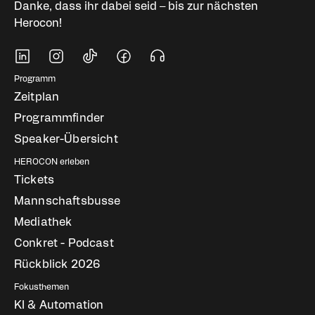
Danke, dass ihr dabei seid – bis zur nächsten
Herocon!
Soziale Medien
Fußbereich Navigati
Programm
Zeitplan
Programmfinder
Speaker-Übersicht
HEROCON erleben
Tickets
Mannschaftsbusse
Mediathek
Conkret - Podcast
Rückblick 2026
Fokusthemen
KI & Automation