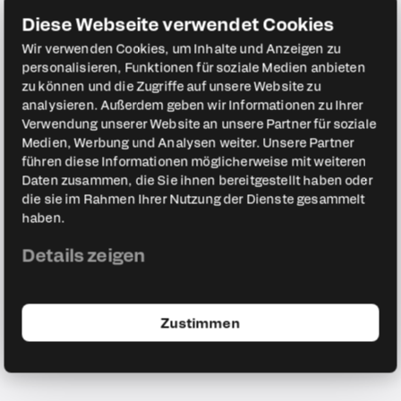
Diese Webseite verwendet Cookies
Wir verwenden Cookies, um Inhalte und Anzeigen zu
personalisieren, Funktionen für soziale Medien anbieten
zu können und die Zugriffe auf unsere Website zu
analysieren. Außerdem geben wir Informationen zu Ihrer
Verwendung unserer Website an unsere Partner für soziale
Medien, Werbung und Analysen weiter. Unsere Partner
führen diese Informationen möglicherweise mit weiteren
Daten zusammen, die Sie ihnen bereitgestellt haben oder
die sie im Rahmen Ihrer Nutzung der Dienste gesammelt
haben.
Folge 61
29min
Details zeigen
Selbst und ständig war gestern:
Liborio Manciavillano über
echte Freiheit | 🎙️ Conkret: #61
Zustimmen
07.07.2026