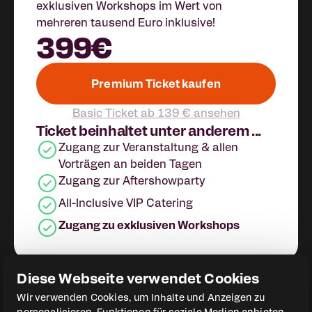
exklusiven Workshops im Wert von
mehreren tausend Euro inklusive!
399€
Premium Ticket kaufen
Basic Ticket ab 139 € ansehen
Ticket beinhaltet unter anderem ...
Zugang zur Veranstaltung & allen
Vorträgen an beiden Tagen
Zugang zur Aftershowparty
All-Inclusive VIP Catering
Zugang zu exklusiven Workshops
Diese Webseite verwendet Cookies
Wir verwenden Cookies, um Inhalte und Anzeigen zu
"Es ist so verrückt was ihr
personalisieren, Funktionen für soziale Medien anbieten