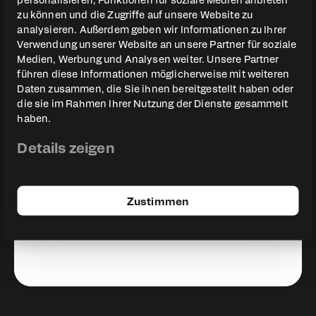
auf die Beine gestellt habt!
zu können und die Zugriffe auf unsere Website zu
analysieren. Außerdem geben wir Informationen zu Ihrer
Einfach nur gigantisch toll
Verwendung unserer Website an unsere Partner für soziale
geworden! Inhaltlich einfach
Medien, Werbung und Analysen weiter. Unsere Partner
führen diese Informationen möglicherweise mit weiteren
erstklassig!"
Daten zusammen, die Sie ihnen bereitgestellt haben oder
die sie im Rahmen Ihrer Nutzung der Dienste gesammelt
haben.
Details zeigen
Luisa Lüttig
Zustimmen
Steinmetzmeisterin & Miss
Handwerk 2022