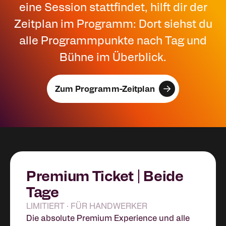
eine Session stattfindet, hilft dir der
Zeitplan im Programm: Dort siehst du
alle Programmpunkte nach Tag und
Bühne im Überblick.
Zum Programm-Zeitplan
Premium Ticket | Beide
Tage
LIMITIERT · FÜR HANDWERKER
Die absolute Premium Experience und alle