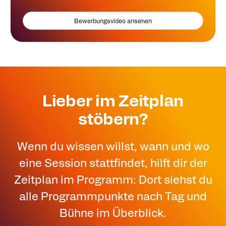
Bewerbungsvideo ansehen
Lieber im Zeitplan
stöbern?
Wenn du wissen willst, wann und wo
eine Session stattfindet, hilft dir der
Zeitplan im Programm: Dort siehst du
alle Programmpunkte nach Tag und
Bühne im Überblick.