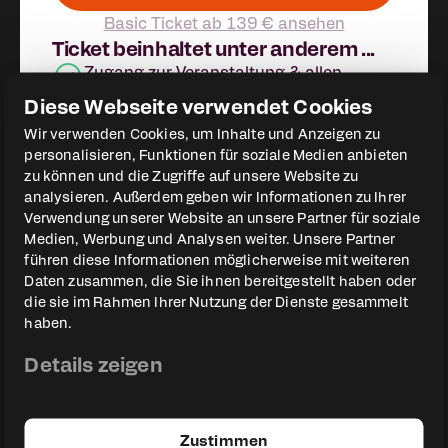
Basic Ticket ab 139 € ansehen
Ticket beinhaltet unter anderem ...
Zugang zur Veranstaltung & allen
Vorträgen an beiden Tagen
Diese Webseite verwendet Cookies
Zugang zur Aftershowparty
Wir verwenden Cookies, um Inhalte und Anzeigen zu
All-Inclusive VIP Catering
personalisieren, Funktionen für soziale Medien anbieten
zu können und die Zugriffe auf unsere Website zu
Zugang zu exklusiven Workshops
analysieren. Außerdem geben wir Informationen zu Ihrer
Verwendung unserer Website an unsere Partner für soziale
Medien, Werbung und Analysen weiter. Unsere Partner
führen diese Informationen möglicherweise mit weiteren
Daten zusammen, die Sie ihnen bereitgestellt haben oder
"Es ist so verrückt was ihr
die sie im Rahmen Ihrer Nutzung der Dienste gesammelt
haben.
auf die Beine gestellt habt!
Einfach nur gigantisch toll
Details zeigen
geworden! Inhaltlich einfach
erstklassig!"
Zustimmen