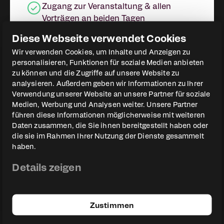
Zugang zur Veranstaltung & allen
Vorträgen an beiden Tagen
Zugang zur Aftershowparty
Diese Webseite verwendet Cookies
All-Inclusive VIP Catering
Wir verwenden Cookies, um Inhalte und Anzeigen zu
Zugang zu exklusiven Workshops
personalisieren, Funktionen für soziale Medien anbieten
zu können und die Zugriffe auf unsere Website zu
analysieren. Außerdem geben wir Informationen zu Ihrer
Verwendung unserer Website an unsere Partner für soziale
Medien, Werbung und Analysen weiter. Unsere Partner
führen diese Informationen möglicherweise mit weiteren
"Es ist so verrückt was ihr
Daten zusammen, die Sie ihnen bereitgestellt haben oder
auf die Beine gestellt habt!
die sie im Rahmen Ihrer Nutzung der Dienste gesammelt
haben.
Einfach nur gigantisch toll
geworden! Inhaltlich einfach
Details zeigen
erstklassig!"
Zustimmen