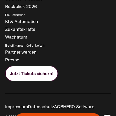
Rückblick 2026
Fokusthemen
KI & Automation
Zukunftskräfte
Wachstum
Beteiligungsmöglichkeiten
Partner werden
Presse
Jetzt Tickets sichern!
Rechtliches
Impressum
Datenschutz
AGB
HERO Software