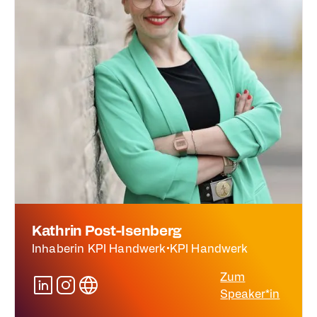
Kathrin Post-Isenberg
Inhaberin KPI Handwerk
•
KPI Handwerk
Zum
Speaker*in