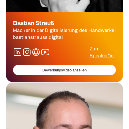
Bastian Strauß
Macher in der Digitalisierung des Handwerks
•
bastianstrauss.digital
Zum
Speaker*in
Bewerbungsvideo ansehen