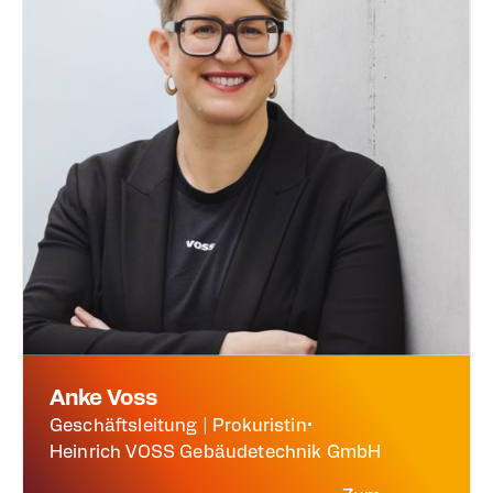
Anke Voss
Geschäftsleitung | Prokuristin
•
Heinrich VOSS Gebäudetechnik GmbH