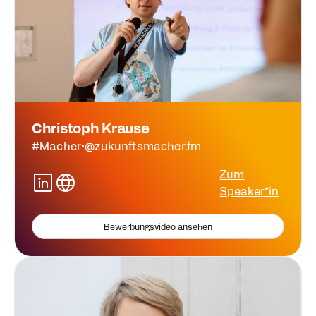
Christoph Krause
#Macher
•
@zukunftsmacher.fm
Zum
Speaker*in
Bewerbungsvideo ansehen