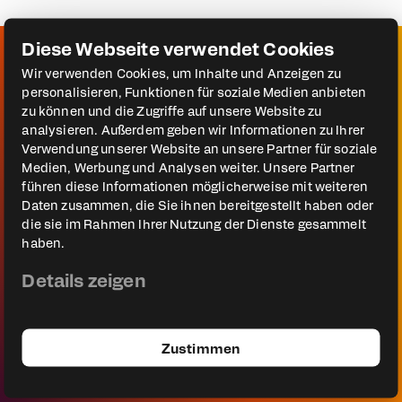
Diese Webseite verwendet Cookies
Wir verwenden Cookies, um Inhalte und Anzeigen zu
Lieber im Zeitplan
personalisieren, Funktionen für soziale Medien anbieten
stöbern?
zu können und die Zugriffe auf unsere Website zu
analysieren. Außerdem geben wir Informationen zu Ihrer
Verwendung unserer Website an unsere Partner für soziale
Wenn du wissen willst, wann und wo
Medien, Werbung und Analysen weiter. Unsere Partner
führen diese Informationen möglicherweise mit weiteren
eine Session stattfindet, hilft dir der
Daten zusammen, die Sie ihnen bereitgestellt haben oder
Zeitplan im Programm: Dort siehst du
die sie im Rahmen Ihrer Nutzung der Dienste gesammelt
haben.
alle Programmpunkte nach Tag und
Details zeigen
Bühne im Überblick.
Zum Programm-Zeitplan
Zustimmen