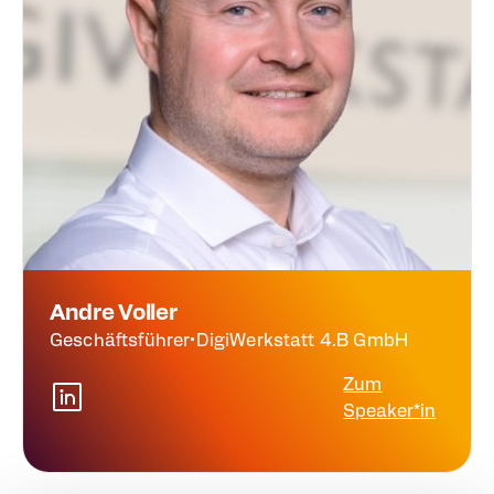
Andre Voller
Geschäftsführer
•
DigiWerkstatt 4.B GmbH
Zum
Speaker*in