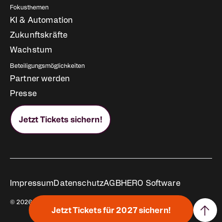
Fokusthemen
KI & Automation
Zukunftskräfte
Wachstum
Beteiligungsmöglichkeiten
Partner werden
Presse
Jetzt Tickets sichern!
Rechtliches
Impressum
Datenschutz
AGB
HERO Software
© 2026 All rights reserved.
↑
Jetzt Tickets für 2027 sichern!