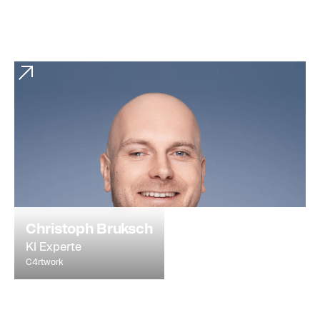
Christoph Bruksch
KI Experte
C4rtwork