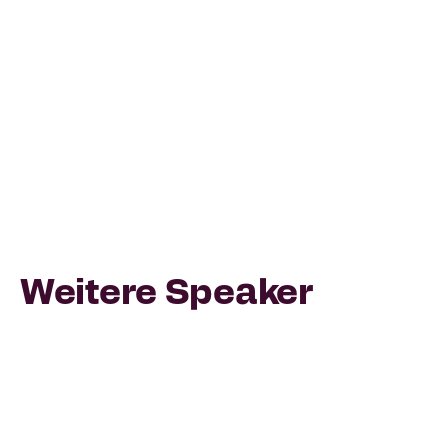
Momme Krahn, Christian Hermann & Claudia
Baumeister: Wie Vielfalt
Arbeitgeberattraktivität und Leistung stärken
kann und welche Barrieren du ohne
Riesenprojekt abbaust – inkl. konkreter Next
Steps.
Weitere Speaker