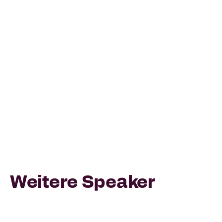
In diesem Workshop entdecken Sie die
kostenfreie IKK gesund führen-App und
erproben Übungen für Ihren Alltag: Stress
reduzieren und besser abschalten, Gespräche
mit Mitarbeitenden sicher führen und das
Team nachhaltig stärken. Praxisnah, direkt
anwendbar und speziell für den Arbeitsalltag
im Handwerk. Für mehr Zufriedenheit auf
beiden Seiten.
Weitere Speaker