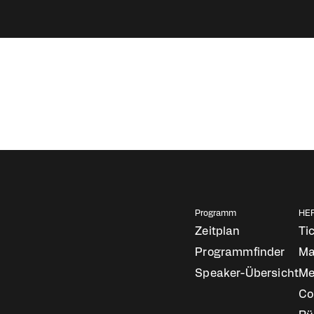
Niklas Palm
Organisator HEROC
Fußber
Programm
HER
Zeitplan
Ti
Programmfinder
Ma
Speaker-Übersicht
Me
Co