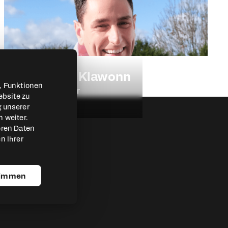
Sebastian Klawonn
, Funktionen
Geschäftsführer
ebsite zu
Digitelli GmbH
g unserer
 weiter.
eren Daten
n Ihrer
timmen