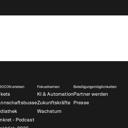
ON
eich Navigation
OCON erleben
Fokusthemen
Beteiligungsmöglichkeiten
ckets
KI & Automation
Partner werden
nnschaftsbusse
Zukunftskräfte
Presse
diathek
Wachstum
nkret - Podcast