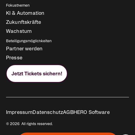
Fokusthemen
KI & Automation
Zukunftskräfte
Wachstum
Beteiligungsmöglichkeiten
Partner werden
Presse
Jetzt Tickets sichern!
Rechtliches
Impressum
Datenschutz
AGB
HERO Software
© 2026 All rights reserved.