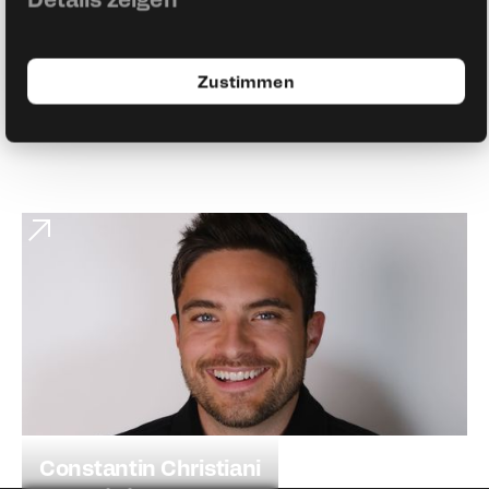
Stadionsprecher Borussia Dortmund
Zustimmen
Constantin Christiani