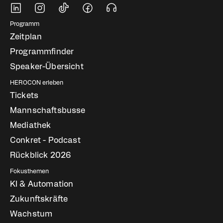
Soziale Medien
Fußbereich Navigati
Programm
Zeitplan
Programmfinder
Speaker-Übersicht
HEROCON erleben
Tickets
Mannschaftsbusse
Mediathek
Conkret - Podcast
Rückblick 2026
Fokusthemen
KI & Automation
Zukunftskräfte
Wachstum