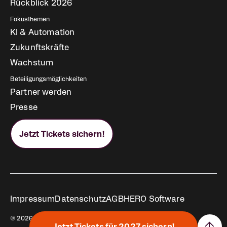
Rückblick 2026
Fokusthemen
KI & Automation
Zukunftskräfte
Wachstum
Beteiligungsmöglichkeiten
Partner werden
Presse
Jetzt Tickets sichern!
Rechtliches
Impressum
Datenschutz
AGB
HERO Software
© 2026 All rights reserved.
↑
Jetzt Tickets für 2027 sichern!