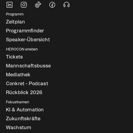
Soziale Medien
Fußbereich Navigati
Programm
Zeitplan
Programmfinder
Speaker-Übersicht
HEROCON erleben
Tickets
Mannschaftsbusse
Mediathek
Conkret - Podcast
Rückblick 2026
Fokusthemen
KI & Automation
Zukunftskräfte
Wachstum