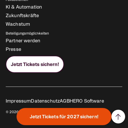
KI & Automation
Zukunftskräfte
Wachstum
Beteiligungsmöglichkeiten
Partner werden
Presse
Jetzt Tickets sichern!
Rechtliches
Impressum
Datenschutz
AGB
HERO Software
© 2026 All rights reserved.
↑
Jetzt Tickets für 2027 sichern!