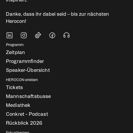
Danke, dass ihr dabei seid – bis zur nächsten
Herocon!
Soziale Medien
Fußbereich Navigati
Programm
Zeitplan
Programmfinder
Speaker-Übersicht
HEROCON erleben
Tickets
Mannschaftsbusse
Mediathek
Conkret - Podcast
Rückblick 2026
Fokusthemen